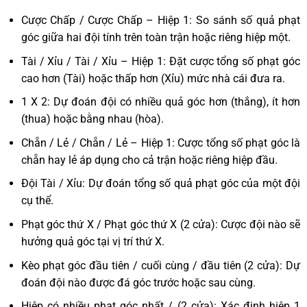
Cược Chấp / Cược Chấp – Hiệp 1: So sánh số quả phạt
góc giữa hai đội tính trên toàn trận hoặc riêng hiệp một.
Tài / Xỉu / Tài / Xỉu – Hiệp 1: Đặt cược tổng số phạt góc
cao hơn (Tài) hoặc thấp hơn (Xỉu) mức nhà cái đưa ra.
1 X 2: Dự đoán đội có nhiều quả góc hơn (thắng), ít hơn
(thua) hoặc bằng nhau (hòa).
Chẵn / Lẻ / Chẵn / Lẻ – Hiệp 1: Cược tổng số phạt góc là
chẵn hay lẻ áp dụng cho cả trận hoặc riêng hiệp đầu.
Đội Tài / Xỉu: Dự đoán tổng số quả phạt góc của một đội
cụ thể.
Phạt góc thứ X / Phạt góc thứ X (2 cửa): Cược đội nào sẽ
hưởng quả góc tại vị trí thứ X.
Kèo phạt góc đầu tiên / cuối cùng / đầu tiên (2 cửa): Dự
đoán đội nào được đá góc trước hoặc sau cùng.
Hiệp có nhiều phạt góc nhất / (2 cửa): Xác định hiệp 1