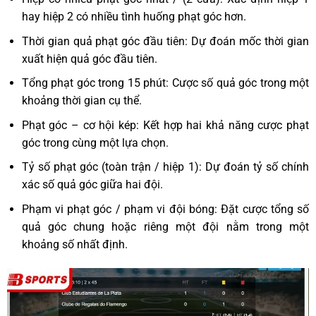
hay hiệp 2 có nhiều tình huống phạt góc hơn.
Thời gian quả phạt góc đầu tiên: Dự đoán mốc thời gian
xuất hiện quả góc đầu tiên.
Tổng phạt góc trong 15 phút: Cược số quả góc trong một
khoảng thời gian cụ thể.
Phạt góc – cơ hội kép: Kết hợp hai khả năng cược phạt
góc trong cùng một lựa chọn.
Tỷ số phạt góc (toàn trận / hiệp 1): Dự đoán tỷ số chính
xác số quả góc giữa hai đội.
Phạm vi phạt góc / phạm vi đội bóng: Đặt cược tổng số
quả góc chung hoặc riêng một đội nằm trong một
khoảng số nhất định.