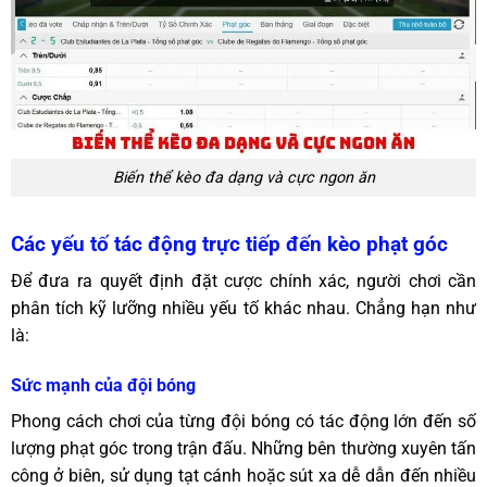
Biến thể kèo đa dạng và cực ngon ăn
Các yếu tố tác động trực tiếp đến kèo phạt góc
Để đưa ra quyết định đặt cược chính xác, người chơi cần
phân tích kỹ lưỡng nhiều yếu tố khác nhau. Chẳng hạn như
là:
Sức mạnh của đội bóng
Phong cách chơi của từng đội bóng có tác động lớn đến số
lượng phạt góc trong trận đấu. Những bên thường xuyên tấn
công ở biên, sử dụng tạt cánh hoặc sút xa dễ dẫn đến nhiều