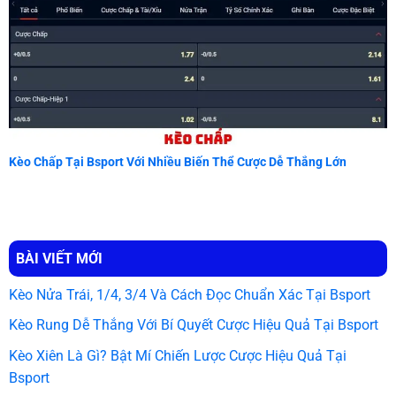
Kèo Chấp Tại Bsport Với Nhiều Biến Thể Cược Dễ Thắng Lớn
BÀI VIẾT MỚI
Kèo Nửa Trái, 1/4, 3/4 Và Cách Đọc Chuẩn Xác Tại Bsport
Kèo Rung Dễ Thắng Với Bí Quyết Cược Hiệu Quả Tại Bsport
Kèo Xiên Là Gì? Bật Mí Chiến Lược Cược Hiệu Quả Tại
Bsport