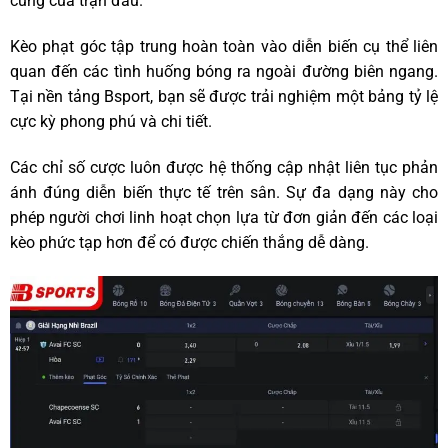
cùng của trận đấu.
Kèo phạt góc tập trung hoàn toàn vào diễn biến cụ thể liên
quan đến các tình huống bóng ra ngoài đường biên ngang.
Tại nền tảng Bsport, bạn sẽ được trải nghiệm một bảng tỷ lệ
cực kỳ phong phú và chi tiết.
Các chỉ số cược luôn được hệ thống cập nhật liên tục phản
ánh đúng diễn biến thực tế trên sân. Sự đa dạng này cho
phép người chơi linh hoạt chọn lựa từ đơn giản đến các loại
kèo phức tạp hơn để có được chiến thắng dễ dàng.