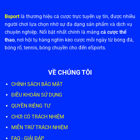
Bsport
là thương hiệu cá cược trực tuyến uy tín, được nhiều
người chơi lựa chọn nhờ sự đa dạng sản phẩm và dịch vụ
chuyên nghiệp. Nổi bật nhất chính là mảng
cá cược thể
thao
, nơi hội tụ hàng nghìn kèo cược mỗi ngày từ bóng đá,
bóng rổ, tennis, bóng chuyền cho đến eSports.
VỀ CHÚNG TÔI
CHÍNH SÁCH BẢO MẬT
ĐIỀU KHOẢN SỬ DỤNG
QUYỀN RIÊNG TƯ
CHƠI CÓ TRÁCH NHIỆM
MIỄN TRỪ TRÁCH NHIỆM
FAQ - GIẢI ĐÁP