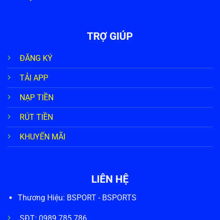
TRỢ GIÚP
ĐĂNG KÝ
TẢI APP
NẠP TIỀN
RÚT TIỀN
KHUYẾN MÃI
LIÊN HỆ
Thương Hiệu: BSPORT - BSPORTS
SĐT: 0989.785.786