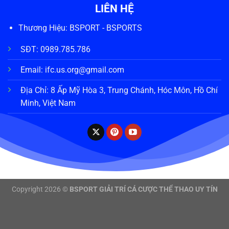
LIÊN HỆ
Thương Hiệu: BSPORT - BSPORTS
SĐT: 0989.785.786
Email:
ifc.us.org@gmail.com
Địa Chỉ: 8 Ấp Mỹ Hòa 3, Trung Chánh, Hóc Môn, Hồ Chí
Minh, Việt Nam
Copyright 2026 ©
BSPORT GIẢI TRÍ CÁ CƯỢC THỂ THAO UY TÍN