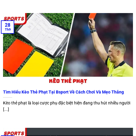
28
Th9
Tìm Hiểu Kèo Thẻ Phạt Tại Bsport Về Cách Chơi Và Mẹo Thắng
Kèo thẻ phạt là loại cược phụ đặc biệt hiện đang thu hút nhiều người
[...]