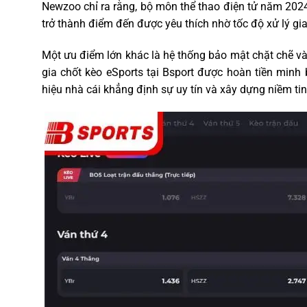
Newzoo chỉ ra rằng, bộ môn thể thao điện tử năm 202
trở thành điểm đến được yêu thích nhờ tốc độ xử lý gi
Một ưu điểm lớn khác là hệ thống bảo mật chặt chẽ v
gia chốt kèo eSports tại Bsport được hoàn tiền minh
hiệu nhà cái khẳng định sự uy tín và xây dựng niềm tin