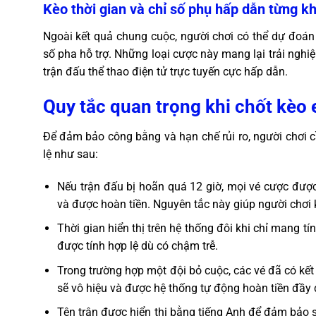
Kèo thời gian và chỉ số phụ hấp dẫn từng 
Ngoài kết quả chung cuộc, người chơi có thể dự đoán 
số pha hỗ trợ. Những loại cược này mang lại trải nghiệ
trận đấu thể thao điện tử trực tuyến cực hấp dẫn.
Quy tắc quan trọng khi chốt kèo
Để đảm bảo công bằng và hạn chế rủi ro, người chơi c
lệ như sau:
Nếu trận đấu bị hoãn quá 12 giờ, mọi vé cược đượ
và được hoàn tiền. Nguyên tắc này giúp người chơi k
Thời gian hiển thị trên hệ thống đôi khi chỉ mang tí
được tính hợp lệ dù có chậm trễ.
Trong trường hợp một đội bỏ cuộc, các vé đã có kế
sẽ vô hiệu và được hệ thống tự động hoàn tiền đầy 
Tên trận được hiển thị bằng tiếng Anh để đảm bảo 