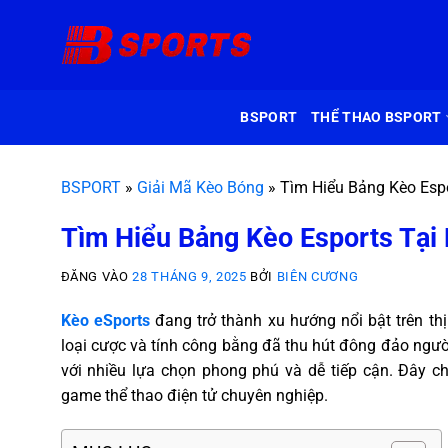
BSPORT
THỂ THAO BSPORT
BSPORT
»
Giải Mã Kèo Bóng
»
Tìm Hiểu Bảng Kèo Espo
Tìm Hiểu Bảng Kèo Esports Tại 
ĐĂNG VÀO
28 THÁNG 9, 2025
BỞI
BIÊN CƯƠNG
Kèo eSports
đang trở thành xu hướng nổi bật trên thị 
loại cược và tính công bằng đã thu hút đông đảo ngườ
với nhiều lựa chọn phong phú và dễ tiếp cận. Đây c
game thể thao điện tử chuyên nghiệp.