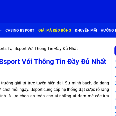
CASINO BSPORT
GIẢI MÃ KÈO BÓNG
KHUYẾN MÃI
HƯỚNG 
rts Tại Bsport Với Thông Tin Đầy Đủ Nhất
Bsport Với Thông Tin Đầy Đủ Nhất
trường giải trí trực tuyến hiện đại. Sự minh bạch, đa dạng
i chơi mỗi ngày. Bsport cung cấp hệ thống đặt cược rõ ràng
hính là lựa chọn an toàn cho ai những ai đam mê các tựa