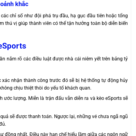
khoảnh khắc
các chỉ số như đội phá trụ đầu, hạ gục đầu tiên hoặc tổng
m thú vị giúp thành viên có thể tận hưởng toàn bộ diễn biến
 eSports
ần nắm rõ các điều luật được nhà cái niêm yết trên bảng tỷ
c xác nhận thành công trước đó sẽ bị hệ thống tự động hủy
hông chịu thiệt thòi do yếu tố khách quan.
nh ước lượng. Miễn là trận đấu vẫn diễn ra và kèo eSports sẽ
t quả sẽ được thanh toán. Ngược lại, những vé chưa ngã ngũ
đủ.
sự đồng nhất. Điều này hạn chế hiểu lầm giữa các ngôn ngữ