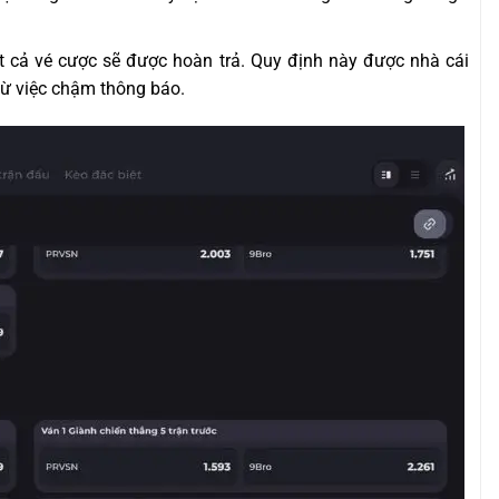
ất cả vé cược sẽ được hoàn trả. Quy định này được nhà cái
từ việc chậm thông báo.