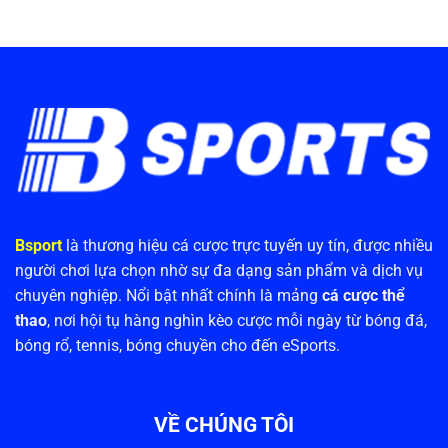
Bsport
là thương hiệu cá cược trực tuyến uy tín, được nhiều
người chơi lựa chọn nhờ sự đa dạng sản phẩm và dịch vụ
chuyên nghiệp. Nổi bật nhất chính là mảng
cá cược thể
thao
, nơi hội tụ hàng nghìn kèo cược mỗi ngày từ bóng đá,
bóng rổ, tennis, bóng chuyền cho đến eSports.
VỀ CHÚNG TÔI