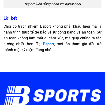
Bsport luôn đồng hành với người chơi
Lời kết
Chơi có trách nhiệm Bsport không phải khẩu hiệu mà là
hành trình thực tế để bảo vệ sự công bằng và an toàn. Sự
an toàn không làm mất đi cảm xúc, mà giúp chúng ta tận
hưởng nhiều hơn. Tại
Bsport
, mỗi lần tham gia đều trở
thành một kỷ niệm đáng nhớ.