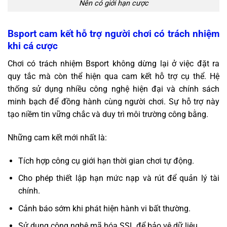
Nên có giới hạn cược
Bsport cam kết hỗ trợ người chơi có trách nhiệm
khi cá cược
Chơi có trách nhiệm Bsport không dừng lại ở việc đặt ra
quy tắc mà còn thể hiện qua cam kết hỗ trợ cụ thể. Hệ
thống sử dụng nhiều công nghệ hiện đại và chính sách
minh bạch để đồng hành cùng người chơi. Sự hỗ trợ này
tạo niềm tin vững chắc và duy trì môi trường công bằng.
Những cam kết mới nhất là:
Tích hợp công cụ giới hạn thời gian chơi tự động.
Cho phép thiết lập hạn mức nạp và rút để quản lý tài
chính.
Cảnh báo sớm khi phát hiện hành vi bất thường.
Sử dụng công nghệ mã hóa SSL để bảo vệ dữ liệu.