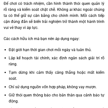
Để chơi có trách nhiệm, cần hình thành thói quen quản lý
rõ ràng và kiểm soát chặt chẽ. Không ai khác ngoài chúng
ta có thể giữ sự cân bằng cho chính mình. Mỗi cách tiếp
cận đúng đắn sẽ biến trải nghiệm trở thành một hành trình
vui vẻ thay vì áp lực.
Các cách hữu ích mà bạn nên áp dụng ngay:
Đặt giới hạn thời gian chơi mỗi ngày và tuân thủ.
Lập kế hoạch tài chính, xác định ngân sách giải trí rõ
ràng.
Tạm dừng khi cảm thấy căng thẳng hoặc mất kiểm
soát.
Chỉ sử dụng nguồn vốn hợp pháp, không vay mượn.
Giữ thói quen thông báo cho bản thân qua cảnh báo tự
động.