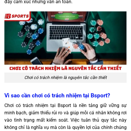
đầy cảm xúc nhưng vẫn an toàn.
Chơi có trách nhiệm là nguyên tắc cần thiết
Vì sao cần chơi có trách nhiệm tại Bsport?
Chơi có trách nhiệm tại Bsport là nền tảng giữ vững sự
minh bạch, giảm thiểu rủi ro và giúp mỗi cá nhân không rơi
vào tình trạng mất kiểm soát. Việc tuân thủ quy tắc này
không chỉ là nghĩa vụ mà còn là quyền lợi của chính chúng